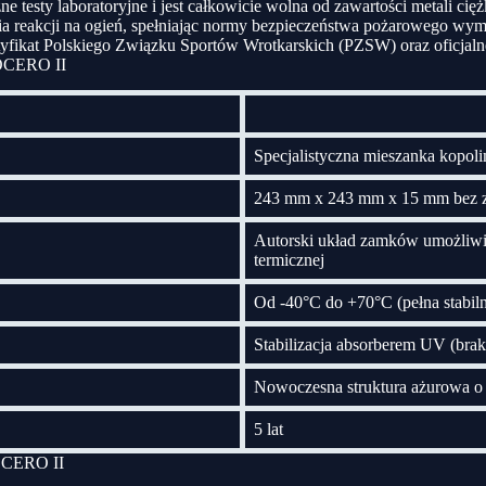
e testy laboratoryjne i jest całkowicie wolna od zawartości metali cię
ia reakcji na ogień, spełniając normy bezpieczeństwa pożarowego wym
yfikat
Polskiego Związku Sportów Wrotkarskich (PZSW)
oraz oficjal
NOCERO II
Specjalistyczna mieszanka kopol
243 mm x 243 mm x 15 mm bez 
Autorski układ zamków umożliwi
termicznej
Od -40°C do +70°C (pełna stabi
Stabilizacja absorberem UV (brak
Nowoczesna struktura ażurowa o
5 lat
NOCERO II