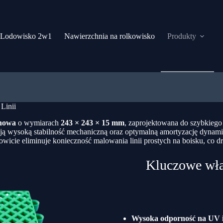
 Lodowisko 2w1
Nawierzchnia na rolkowisko
Produkty
Linii
enowa
o wymiarach
243 × 243 × 15 mm
, zaprojektowana do szybkieg
ntują wysoką stabilność mechaniczną oraz optymalną amortyzację dyn
icie eliminuje konieczność malowania linii prostych na boisku, co dras
Kluczowe wła
Wysoka odporność na UV i