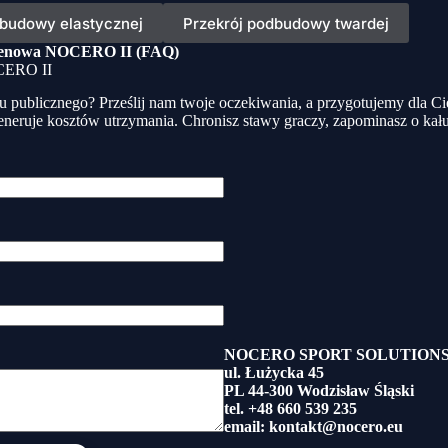
dbudowy elastycznej
Przekrój podbudowy twardej
pylenowa NOCERO II (FAQ)
OCERO II
u publicznego? Prześlij nam twoje oczekiwania, a przygotujemy dla 
neruje kosztów utrzymania. Chronisz stawy graczy, zapominasz o kałuż
NOCERO SPORT SOLUTIONS Sp
ul. Łużycka 45
PL 44-300 Wodzisław Śląski
tel. +48 660 539 235
email: kontakt@nocero.eu