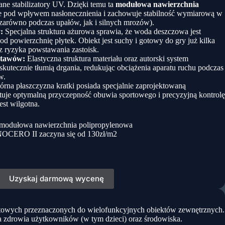
e stabilizatory UV. Dzięki temu ta
modułowa nawierzchnia
e pod wpływem nasłonecznienia i zachowuje stabilność wymiarową w
(zarówno podczas upałów, jak i silnych mrozów).
:
Specjalna struktura ażurowa sprawia, że woda deszczowa jest
d powierzchnię płytek. Obiekt jest suchy i gotowy do gry już kilka
z ryzyka powstawania zastoisk.
stawów:
Elastyczna struktura materiału oraz autorski system
skutecznie tłumią drgania, redukując obciążenia aparatu ruchu podczas
w.
rna płaszczyzna kratki posiada specjalnie zaprojektowaną
ntuje optymalną przyczepność obuwia sportowego i precyzyjną kontrolę
est wilgotna.
modułowa nawierzchnia polipropylenowa
OCERO II zaczyna się od 130zł/m2
Uzyskaj darmową wycenę
ortowych przeznaczonych do wielofunkcyjnych obiektów zewnętrznych.
la zdrowia użytkowników (w tym dzieci) oraz środowiska.