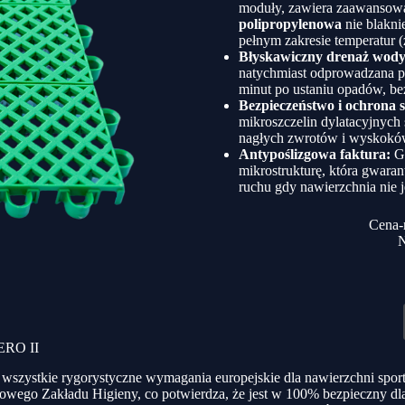
moduły, zawiera zaawansowan
polipropylenowa
nie blakni
pełnym zakresie temperatur 
Błyskawiczny drenaż wody
natychmiast odprowadzana po
minut po ustaniu opadów, be
Bezpieczeństwo i ochrona 
mikroszczelin dylatacyjnych 
nagłych zwrotów i wyskokó
Antypoślizgowa faktura:
Gó
mikrostrukturę, która gwara
ruchu gdy nawierzchnia nie j
Cena-
N
CERO II
 wszystkie rygorystyczne wymagania europejskie dla nawierzchni sp
wowego Zakładu Higieny, co potwierdza, że jest w 100% bezpieczny d