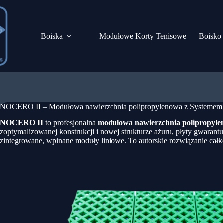
Przejdź
do
treści
Boiska
Modułowe Korty Tenisowe
Boisko
NOCERO II – Modułowa nawierzchnia polipropylenowa z Systemem 
NOCERO II
to profesjonalna
modułowa nawierzchnia polipropyl
zoptymalizowanej konstrukcji i nowej strukturze ażuru, płyty gwara
zintegrowane, wpinane moduły liniowe. To autorskie rozwiązanie całkow