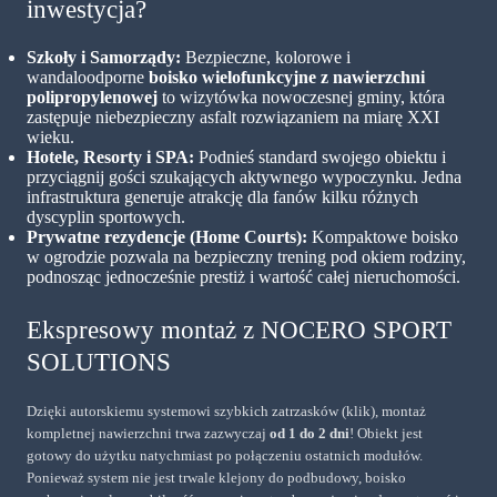
inwestycja?
Szkoły i Samorządy:
Bezpieczne, kolorowe i
wandaloodporne
boisko wielofunkcyjne z nawierzchni
polipropylenowej
to wizytówka nowoczesnej gminy, która
zastępuje niebezpieczny asfalt rozwiązaniem na miarę XXI
wieku.
Hotele, Resorty i SPA:
Podnieś standard swojego obiektu i
przyciągnij gości szukających aktywnego wypoczynku. Jedna
infrastruktura generuje atrakcję dla fanów kilku różnych
dyscyplin sportowych.
Prywatne rezydencje (Home Courts):
Kompaktowe boisko
w ogrodzie pozwala na bezpieczny trening pod okiem rodziny,
podnosząc jednocześnie prestiż i wartość całej nieruchomości.
Ekspresowy montaż z NOCERO SPORT
SOLUTIONS
Dzięki autorskiemu systemowi szybkich zatrzasków (klik), montaż
kompletnej nawierzchni trwa zazwyczaj
od 1 do 2 dni
! Obiekt jest
gotowy do użytku natychmiast po połączeniu ostatnich modułów.
Ponieważ system nie jest trwale klejony do podbudowy, boisko