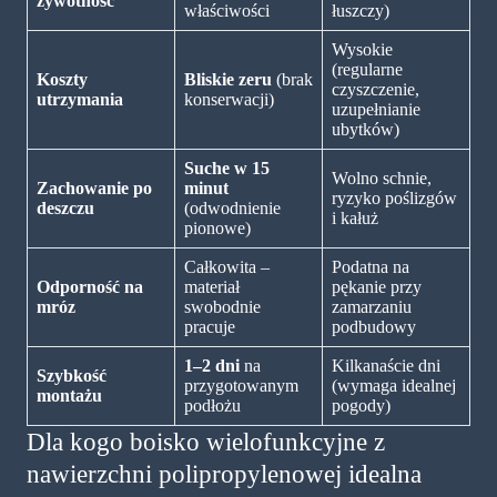
żywotność
właściwości
łuszczy)
Wysokie
(regularne
Koszty
Bliskie zeru
(brak
czyszczenie,
utrzymania
konserwacji)
uzupełnianie
ubytków)
Suche w 15
Wolno schnie,
Zachowanie po
minut
ryzyko poślizgów
deszczu
(odwodnienie
i kałuż
pionowe)
Całkowita –
Podatna na
Odporność na
materiał
pękanie przy
mróz
swobodnie
zamarzaniu
pracuje
podbudowy
1–2 dni
na
Kilkanaście dni
Szybkość
przygotowanym
(wymaga idealnej
montażu
podłożu
pogody)
Dla kogo boisko wielofunkcyjne z
nawierzchni polipropylenowej idealna