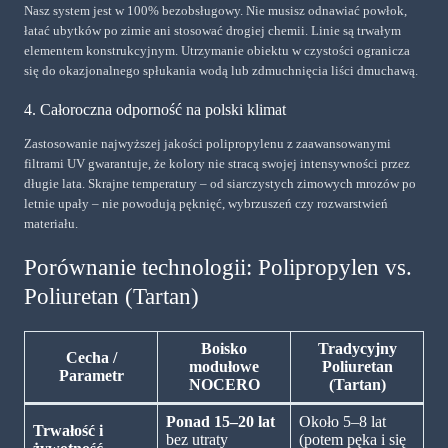
Nasz system jest w 100% bezobsługowy. Nie musisz odnawiać powłok,
łatać ubytków po zimie ani stosować drogiej chemii. Linie są trwałym
elementem konstrukcyjnym. Utrzymanie obiektu w czystości ogranicza
się do okazjonalnego spłukania wodą lub zdmuchnięcia liści dmuchawą.
4. Całoroczna odporność na polski klimat
Zastosowanie najwyższej jakości polipropylenu z zaawansowanymi
filtrami UV gwarantuje, że kolory nie stracą swojej intensywności przez
długie lata. Skrajne temperatury – od siarczystych zimowych mrozów po
letnie upały – nie powodują pęknięć, wybrzuszeń czy rozwarstwień
materiału.
Porównanie technologii: Polipropylen vs.
Poliuretan (Tartan)
Boisko
Tradycyjny
Cecha /
modułowe
Poliuretan
Parametr
NOCERO
(Tartan)
Ponad 15–20 lat
Około 5–8 lat
Trwałość i
bez utraty
(potem pęka i się