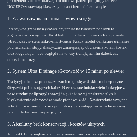
problemem. Zobacz, dlaczego modułowe panele polipropylenowe
NOCERO zostawiają klasyczny tartan i beton daleko w tyle:
1. Zaawansowana ochrona stawów i ścięgien
Intensywna gra w koszykówkę czy tenisa na twardym podłożu to
gigantyczne obciążenie dla układu ruchu. Nasza nawierzchnia posiada
wbudowany system mikro-amortyzacji. Każdy moduł delikatnie ugina się
pod naciskiem stopy, drastycznie zmniejszając obciążenia kolan, kostek
oraz kręgosłupa – bez względu na to, czy trenują na nim dzieci, czy
dorośli amatorzy.
2. System Ultra-Drainage (Gotowość w 15 minut po ulewie)
Tradycyjne boiska po deszczu zamieniają się w śliskie, niebezpieczne
ślizgawki pełne stojących kałuż. Nowoczesne
boisko wielofunkcyjne z
nawierzchni polipropylenowej
dzięki ażurowej strukturze płytek
błyskawicznie odprowadza wodę pionowo w dół. Nawierzchnia wysycha
w kilkanaście minut po przejściu ulewy, pozwalając na natychmiastowy
powrót do bezpiecznej rozgrywki.
3. Absolutny brak konserwacji i kosztów ukrytych
To punkt, który najbardziej cieszy inwestorów oraz zarządców obiektów.